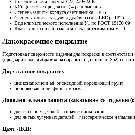
Источник света – лампа E27, 220±22 В
КСС (светораспределение) – равномерная
Степень защиты корпуса светильника - IP55
Степень защиты модуля и драйвера (для LED) – IP55
Вид климатического исполнения У1 по ГОСТ 15150-69
Класс защиты от поражения электрическим током
–
1
Лакокрасочное покрытие
Подготовка поверхности изделия для покраски в соответствии
(предварительная абразивная обработка до степени Sa2,5 в соот
Двухэтапное покрытие:
цинконаполненный эпоксидный порошковый грунт;
порошковая полиэфирная краска;
Дополнительная защита (заказывается отдельно):
для стальных деталей – горячее цинкование;
для литых чугунных деталей – газотермическое напылени
Цвет ЛКП: