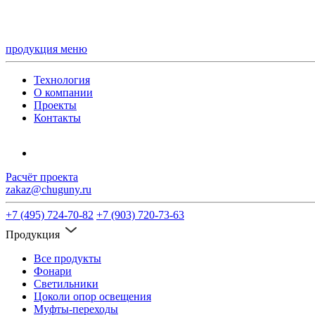
продукция
меню
Технология
О компании
Проекты
Контакты
Расчёт проекта
zakaz@chuguny.ru
+7 (495) 724-70-82
+7 (903) 720-73-63
Продукция
Все продукты
Фонари
Светильники
Цоколи опор освещения
Муфты-переходы