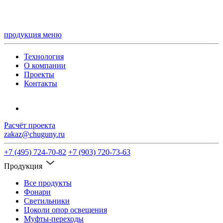
продукция
меню
Технология
О компании
Проекты
Контакты
Расчёт проекта
zakaz@chuguny.ru
+7 (495) 724-70-82
+7 (903) 720-73-63
Продукция
Все продукты
Фонари
Светильники
Цоколи опор освещения
Муфты-переходы