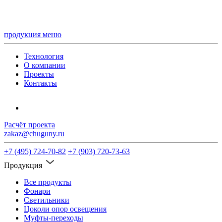
продукция
меню
Технология
О компании
Проекты
Контакты
Расчёт проекта
zakaz@chuguny.ru
+7 (495) 724-70-82
+7 (903) 720-73-63
Продукция
Все продукты
Фонари
Светильники
Цоколи опор освещения
Муфты-переходы