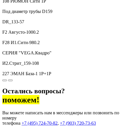
108 РЮМОН Сити 1P
Под диаметр трубы D159
DR_133-57
F2 Августо-1000.2
F28 И1.Сити-980.2
CЕРИЯ "VEGA.Квадро"
И2.Стрит_159-108
227 ЭМАН База-1 1P+1P
Остались вопросы?
поможем!
Вы можете написать нам в мессенджеры или позвонить по
номеру
телефона
+7 (495) 724-70-82
,
+7 (903) 720-73-63