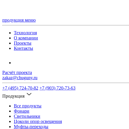
продукция
меню
Технология
О компании
Проекты
Контакты
Расчёт проекта
zakaz@chuguny.ru
+7 (495) 724-70-82
+7 (903) 720-73-63
Продукция
Все продукты
Фонари
Светильники
Цоколи опор освещения
Муфты-переходы