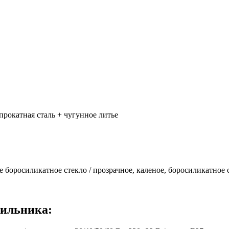
прокатная сталь + чугунное литье
оросиликатное стекло / прозрачное, каленое, боросиликатное 
тильника: