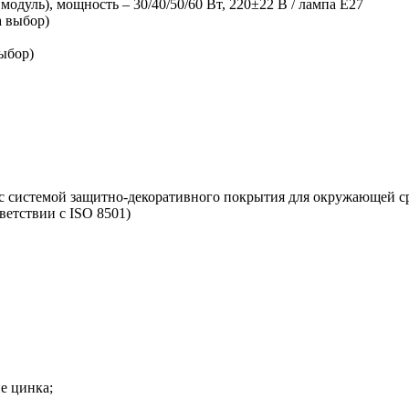
дуль), мощность – 30/40/50/60 Вт, 220±22 В / лампа E27
а выбор)
ыбор)
 с системой защитно-декоративного покрытия для окружающей с
ветствии с ISO 8501)
е цинка;