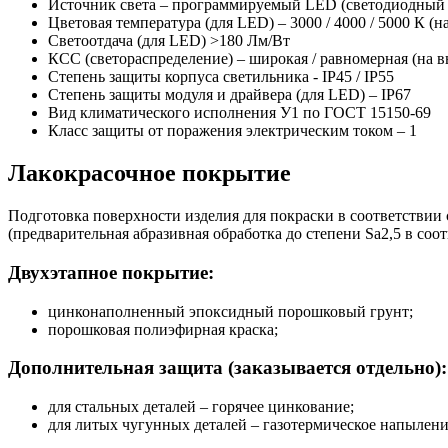
Источник света – программируемый LED (светодиодный мо
Цветовая температура (для LED) – 3000 / 4000 / 5000 К (н
Светоотдача (для LED) >180 Лм/Вт
КСС (светораспределение) – широкая / равномерная (на в
Степень защиты корпуса светильника - IP45 / IP55
Степень защиты модуля и драйвера (для LED) – IP67
Вид климатического исполнения У1 по ГОСТ 15150-69
Класс защиты от поражения электрическим током
–
1
Лакокрасочное покрытие
Подготовка поверхности изделия для покраски в соответствии
(предварительная абразивная обработка до степени Sa2,5 в соот
Двухэтапное покрытие:
цинконаполненный эпоксидный порошковый грунт;
порошковая полиэфирная краска;
Дополнительная защита (заказывается отдельно):
для стальных деталей – горячее цинкование;
для литых чугунных деталей – газотермическое напылени