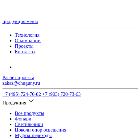
продукция
меню
Технология
О компании
Проекты
Контакты
Расчёт проекта
zakaz@chuguny.ru
+7 (495) 724-70-82
+7 (903) 720-73-63
Продукция
Все продукты
Фонари
Светильники
Цоколи опор освещения
Муфты-переходы