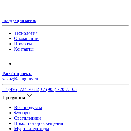
продукция
меню
Технология
О компании
Проекты
Контакты
Расчёт проекта
zakaz@chuguny.ru
+7 (495) 724-70-82
+7 (903) 720-73-63
Продукция
Все продукты
Фонари
Светильники
Цоколи опор освещения
Муфты-переходы