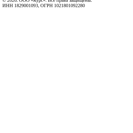
© 2026. ООО «Курс». Все права защищены.
ИНН 1829001093, ОГРН 1021801092280