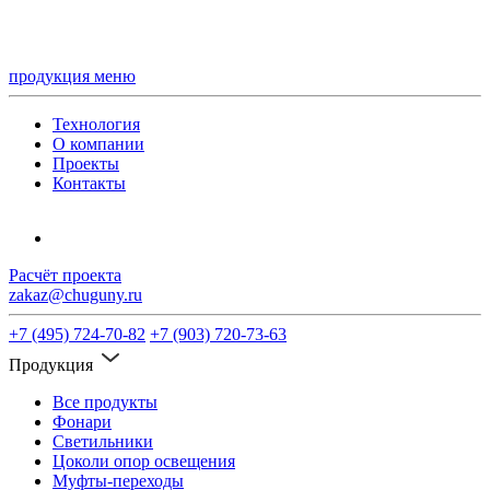
продукция
меню
Технология
О компании
Проекты
Контакты
Расчёт проекта
zakaz@chuguny.ru
+7 (495) 724-70-82
+7 (903) 720-73-63
Продукция
Все продукты
Фонари
Светильники
Цоколи опор освещения
Муфты-переходы