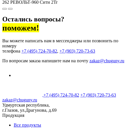
262 РЕВОЛЬТ-960 Сити 2Tr
1
Остались вопросы?
поможем!
Вы можете написать нам в мессенджеры или позвонить по
номеру
телефона
+7 (495) 724-70-82
,
+7 (903) 720-73-63
По вопросам заказа напишите нам на почту
zakaz@chuguny.ru
+7 (495) 724-70-82
+7 (903) 720-73-63
zakaz@chuguny.ru
Удмуртская республика,
г.Глазов, ул.Драгунова, д.69
Продукция
Все продукты