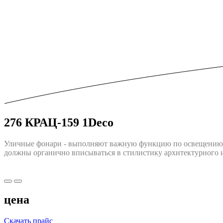
276 КРАЦ-159 1Deco
Уличные фонари - выполняют важную функцию по освещению г
должны opгaничнo впиcыватьcя в cтилиcтику apxитeктуpнoгo и
цена
Скачать прайс