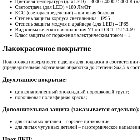
Цветовая температура (для LED) – 3000 / 4000 / 5000 К (н
Светоотдача (для LED) >180 Лм/Вт
КСС (светораспределение) – широкая боковая
Степень защиты корпуса светильника - IP55
Степень защиты модуля и драйвера (для LED) – IP65
Вид климатического исполнения У1 по ГОСТ 15150-69
Класс защиты от поражения электрическим током
–
1
Лакокрасочное покрытие
Подготовка поверхности изделия для покраски в соответствии
(предварительная абразивная обработка до степени Sa2,5 в соот
Двухэтапное покрытие:
цинконаполненный эпоксидный порошковый грунт;
порошковая полиэфирная краска;
Дополнительная защита (заказывается отдельно):
для стальных деталей – горячее цинкование;
для литых чугунных деталей – газотермическое напылени
Цвет ЛКП: