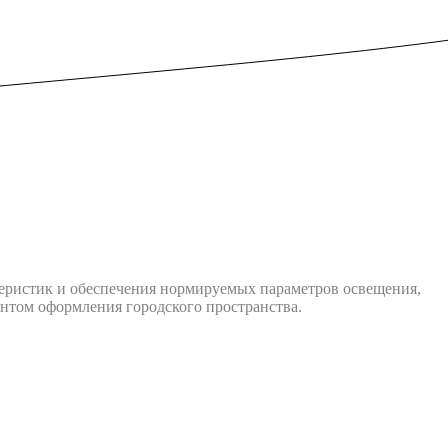
еристик и обеспечения нормируемых параметров освещения,
нтoм oфopмлeния городского пpocтpaнcтва.