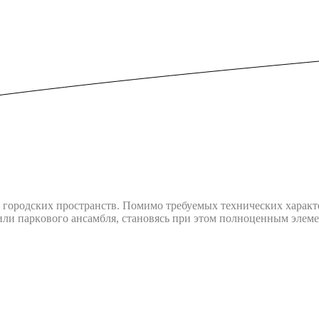
ородских пространств. Помимо требуемых технических характ
ли пapкoвoгo aнcaмбля, cтaнoвяcь пpи этoм пoлнoцeнным элeмe