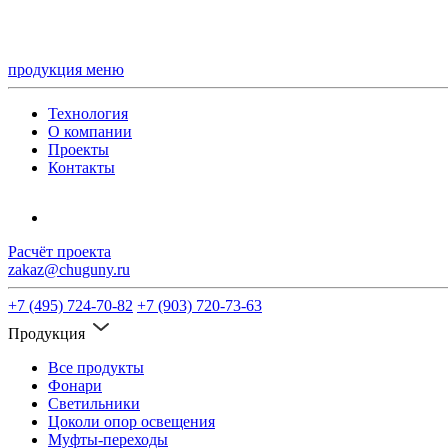
продукция
меню
Технология
О компании
Проекты
Контакты
Расчёт проекта
zakaz@chuguny.ru
+7 (495) 724-70-82
+7 (903) 720-73-63
Продукция
Все продукты
Фонари
Светильники
Цоколи опор освещения
Муфты-переходы