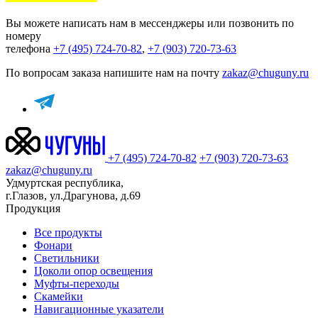
Вы можете написать нам в мессенджеры или позвонить по
номеру
телефона
+7 (495) 724-70-82
,
+7 (903) 720-73-63
По вопросам заказа напишите нам на почту
zakaz@chuguny.ru
+7 (495) 724-70-82
+7 (903) 720-73-63
zakaz@chuguny.ru
Удмуртская республика,
г.Глазов, ул.Драгунова, д.69
Продукция
Все продукты
Фонари
Светильники
Цоколи опор освещения
Муфты-переходы
Скамейки
Навигационные указатели