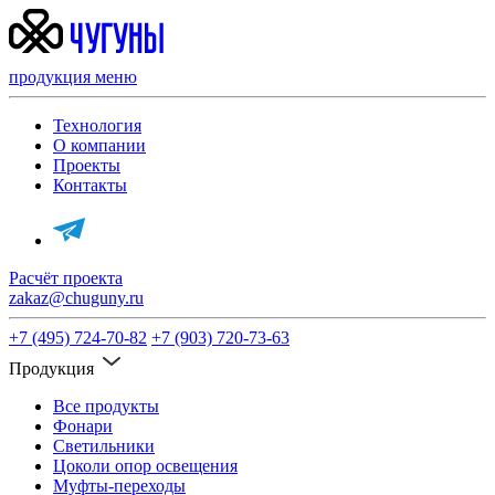
продукция
меню
Технология
О компании
Проекты
Контакты
Расчёт проекта
zakaz@chuguny.ru
+7 (495) 724-70-82
+7 (903) 720-73-63
Продукция
Все продукты
Фонари
Светильники
Цоколи опор освещения
Муфты-переходы