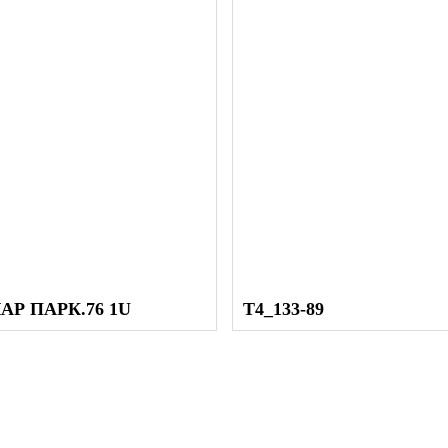
СРОК ЭКСПЛУ
не мене
Срок эксплуатации -
АР ПАРК.76 1U
T4_133-89