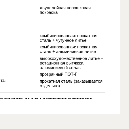
двухслойная порошковая
покраска
комбинированная: прокатная
сталь + чугунное литье
комбинированная: прокатная
сталь + алюминиевое литье
высокохудожественное литье +
ротационная вытяжка,
алюминиевый сплав
прозрачный ПЭТ-Г
ТА:
прокатная сталь (заказывается
отдельно)
ЕСКИЕ ХАРАКТЕРИСТИКИ
:
ммируемый LED (светодиодный модуль), мощность
40/50/60 Вт, 220±22 В