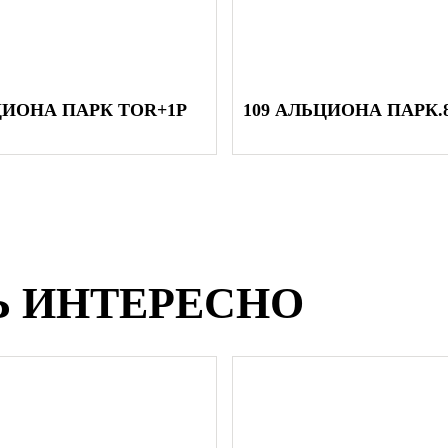
для стальных деталей – г
для литых чугунных детал
ЦВЕТ ЛКП:
Черный, RAL 9005, полум
ЦИОНА ПАРК TOR+1P
109 АЛЬЦИОНА ПАРК.
Графитовый металлик, по
Спецзаказ - по каталогу 
ДОСТАВКА
в любой регион РФ и СНГ ц
Деловые линии, КИТ, СДЭК, 
Ь ИНТЕРЕСНО
БАЗОВАЯ ГАРА
на лакокрасочное покрыт
на светотехническое обо
на конструктивную целос