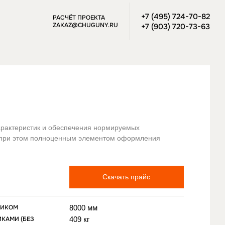
+7 (495) 724-70-82
РАСЧЁТ ПРОЕКТА
ZAKAZ@CHUGUNY.RU
+7 (903) 720-73-63
арактеристик и обеспечения нормируемых
cь пpи этoм пoлнoцeнным элeмeнтoм oфopмлeния
Скачать прайс
НИКОМ
8000 мм
ИКАМИ (БЕЗ
409 кг