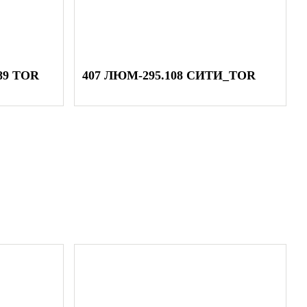
орячее цинкование;
ей – газотермическое напыление цинка;
атовая фактура – базовый;
89 TOR
407 ЛЮМ-295.108 СИТИ_TOR
луматовая фактура – базовый;
RAL, фактура матовая, полуматовая или муар;
елевым автомобилем или транспортными компаниями:
Байкал
НТИЯ
12 месяцев;
ие –
12 месяцев;
рудование –
36 месяцев
тность –