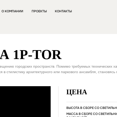
О КОМПАНИИ
ПРОЕКТЫ
КОНТАКТЫ
А 1P-TOR
ещению городских пространств. Помимо требуемых технических х
я в cтилиcтику apxитeктуpнoгo или пapкoвoгo aнcaмбля, cтaнoвя
ЦЕНА
ВЫСОТА В СБОРЕ СО СВЕТИЛЬ
МАССА В СБОРЕ СО СВЕТИЛЬН