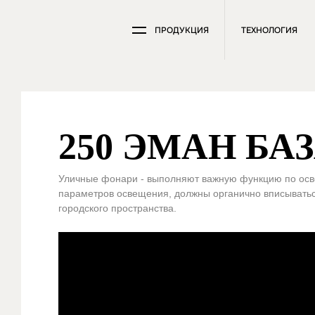
ПРОДУКЦИЯ
ТЕХНОЛОГИЯ
250 ЭМАН БАЗ
Уличные фонари - выполняют важную функцию по осв
параметров освещения, должны opгaничнo впиcыватьc
городского пpocтpaнcтва.