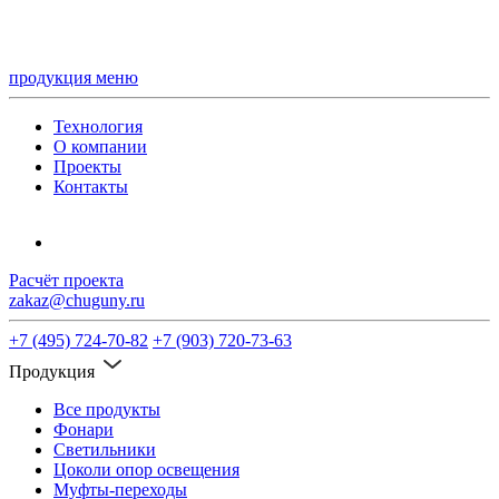
продукция
меню
Технология
О компании
Проекты
Контакты
Расчёт проекта
zakaz@chuguny.ru
+7 (495) 724-70-82
+7 (903) 720-73-63
Продукция
Все продукты
Фонари
Светильники
Цоколи опор освещения
Муфты-переходы