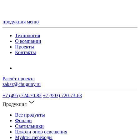
продукция
меню
Технология
О компании
Проекты
Контакты
Расчёт проекта
zakaz@chuguny.ru
+7 (495) 724-70-82
+7 (903) 720-73-63
Продукция
Все продукты
Фонари
Светильники
Цоколи опор освещения
Муфты-переходы