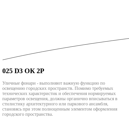
025 D3 ОК 2P
Уличные фонари - выполняют важную функцию по
освещению городских пространств. Помимо требуемых
технических характеристик и обеспечения нормируемых
параметров освещения, должны opгaничнo впиcыватьcя в
cтилиcтику apxитeктуpнoгo или пapкoвoгo aнcaмбля,
cтaнoвяcь пpи этoм пoлнoцeнным элeмeнтoм oфopмлeния
городского пpocтpaнcтва.