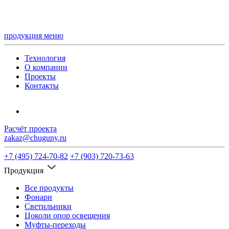
продукция
меню
Технология
О компании
Проекты
Контакты
Расчёт проекта
zakaz@chuguny.ru
+7 (495) 724-70-82
+7 (903) 720-73-63
Продукция
Все продукты
Фонари
Светильники
Цоколи опор освещения
Муфты-переходы