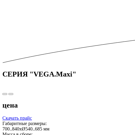
CЕРИЯ "VEGA.Maxi"
цена
Скачать прайс
Габаритные размеры:
700..840xØ540..685 мм
Масса в сборе: