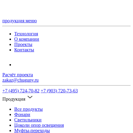
продукция
меню
Технология
О компании
Проекты
Контакты
Расчёт проекта
zakaz@chuguny.ru
+7 (495) 724-70-82
+7 (903) 720-73-63
Продукция
Все продукты
Фонари
Светильники
Цоколи опор освещения
Муфты-переходы