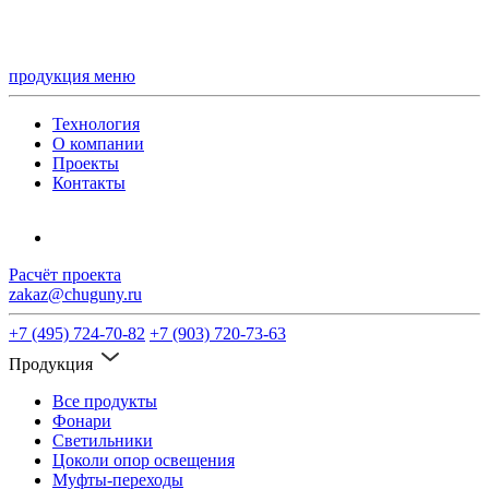
продукция
меню
Технология
О компании
Проекты
Контакты
Расчёт проекта
zakaz@chuguny.ru
+7 (495) 724-70-82
+7 (903) 720-73-63
Продукция
Все продукты
Фонари
Светильники
Цоколи опор освещения
Муфты-переходы