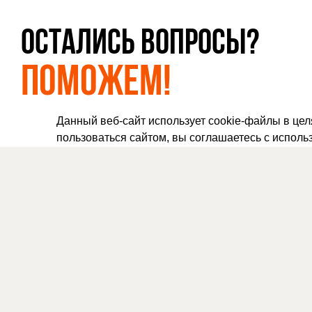
ОСТАЛИСЬ ВОПРОСЫ?
ПОМОЖЕМ!
Данный веб-сайт использует cookie-файлы в це
пользоваться сайтом, вы соглашаетесь с исполь
ПРОДУКЦИЯ
ВСЕ ПРОДУКТЫ
+7 (495) 724-70-82
ФОНАРИ
+7 (903) 720-73-63
СВЕТИЛЬНИКИ
ZAKAZ@CHUGUNY.RU
ЦОКОЛИ ОПОР ОСВ