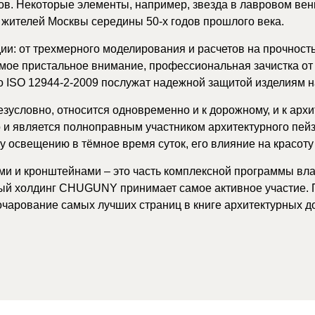
в. Некоторые элементы, например, звезда в лавровом ве
 жителей Москвы середины 50-х годов прошлого века.
дии: от трехмерного моделирования и расчетов на прочност
амое пристальное внимание, профессиональная зачистка от
 ISO 12944-2-2009 послужат надежной защитой изделиям н
езусловно, относится одновременно и к дорожному, и к арх
 и является полноправным участником архитектурного пей
 освещению в тёмное время суток, его влияние на красоту
и и кронштейнами – это часть комплексной программы вла
ый холдинг CHUGUNY принимает самое активное участие. 
очарование самых лучших страниц в книге архитектурных д