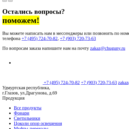
Остались вопросы?
поможем!
Вы можете написать нам в мессенджеры или позвонить по ном
телефона
+7 (495) 724-70-82
,
+7 (903) 720-73-63
По вопросам заказа напишите нам на почту
zakaz@chuguny.ru
+7 (495) 724-70-82
+7 (903) 720-73-63
zaka
Удмуртская республика,
г.Глазов, ул.Драгунова, д.69
Продукция
Все продукты
Фонари
Светильники
Цоколи опор освещения
Муфты-переходы