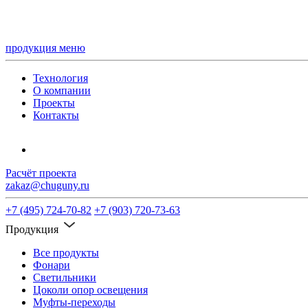
продукция
меню
Технология
О компании
Проекты
Контакты
Расчёт проекта
zakaz@chuguny.ru
+7 (495) 724-70-82
+7 (903) 720-73-63
Продукция
Все продукты
Фонари
Светильники
Цоколи опор освещения
Муфты-переходы