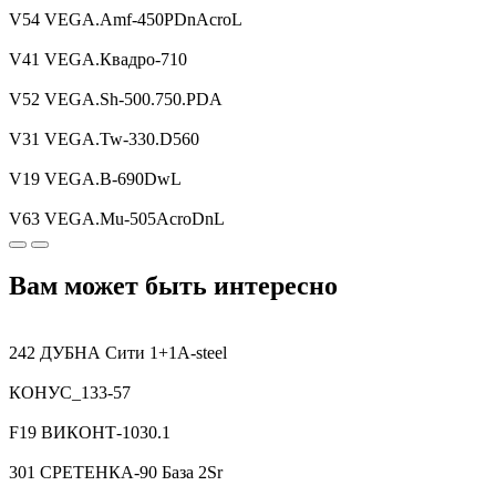
V54 VEGA.Amf-450PDnAcroL
V41 VEGA.Квадро-710
V52 VEGA.Sh-500.750.PDA
V31 VEGA.Tw-330.D560
V19 VEGA.B-690DwL
V63 VEGA.Mu-505AcroDnL
Вам может быть интересно
242 ДУБНА Сити 1+1A-steel
КОНУС_133-57
F19 ВИКОНТ-1030.1
301 СРЕТЕНКА-90 База 2Sr