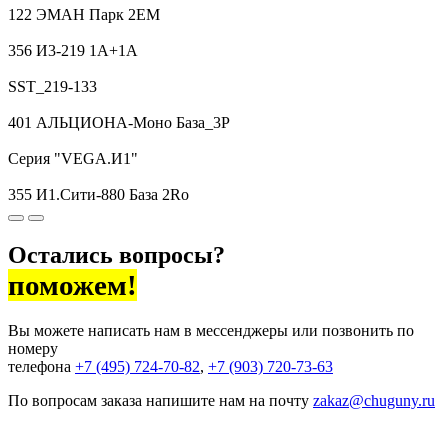
122 ЭМАН Парк 2EM
356 И3-219 1A+1A
SST_219-133
401 АЛЬЦИОНА-Моно База_3P
Серия "VEGA.И1"
355 И1.Сити-880 База 2Ro
Остались вопросы?
поможем!
Вы можете написать нам в мессенджеры или позвонить по
номеру
телефона
+7 (495) 724-70-82
,
+7 (903) 720-73-63
По вопросам заказа напишите нам на почту
zakaz@chuguny.ru