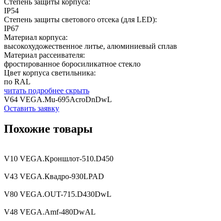
Степень защиты корпуса:
IP54
Степень защиты светового отсека (для LED):
IP67
Материал корпуса:
высокохудожественное литье, алюминиевый сплав
Материал рассеивателя:
фростированное боросиликатное стекло
Цвет корпуса светильника:
по RAL
читать подробнее
скрыть
V64 VEGA.Mu-695AcroDnDwL
Оставить заявку
Похожие товары
V10 VEGA.Кроншлот-510.D450
V43 VEGA.Квадро-930LPAD
V80 VEGA.OUT-715.D430DwL
V48 VEGA.Amf-480DwAL