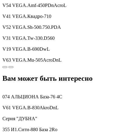
V54 VEGA.Amf-450PDnAcroL
V41 VEGA.Квадро-710
V52 VEGA.Sh-500.750.PDA
V31 VEGA.Tw-330.D560
V19 VEGA.B-690DwL
V63 VEGA.Mu-505AcroDnL
Вам может быть интересно
074 АЛЬЦИОНА База-76 4C
V61 VEGA.B-830AkroDnL
Серия "ДУБНА"
355 И1.Сити-880 База 2Ro