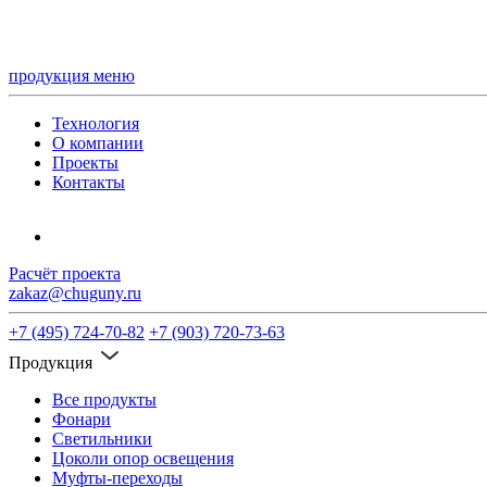
продукция
меню
Технология
О компании
Проекты
Контакты
Расчёт проекта
zakaz@chuguny.ru
+7 (495) 724-70-82
+7 (903) 720-73-63
Продукция
Все продукты
Фонари
Светильники
Цоколи опор освещения
Муфты-переходы