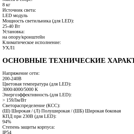
8 кг
Источник света:
LED модуль
Мощность светильника (для LED):
25-40 Вт
Установка:
на опору/кронштейн
Климатическое исполнение:
УХЛ1
ОСНОВНЫЕ ТЕХНИЧЕСКИЕ ХАРАК
Напряжение сети:
200-240В
Цветовая температура (для LED):
3000/4000/5000 К
Энергоэффективность (для LED):
> 159Лм/Вт
Светораспределение (КСС):
(Ш) Широкая / (Л) Полуширокая / (ШБ) Широкая боковая
КПД при 230В (для LED):
94%
Степень защиты корпуса:
IP54