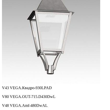
V43 VEGA.Квадро-930LPAD
V80 VEGA.OUT-715.D430DwL
V48 VEGA.Amf-480DwAL