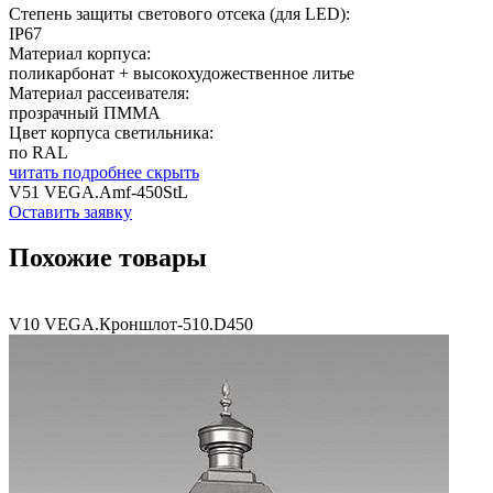
Степень защиты светового отсека (для LED):
IP67
Материал корпуса:
поликарбонат + высокохудожественное литье
Материал рассеивателя:
прозрачный ПММА
Цвет корпуса светильника:
по RAL
читать подробнее
скрыть
V51 VEGA.Amf-450StL
Оставить заявку
Похожие товары
V10 VEGA.Кроншлот-510.D450