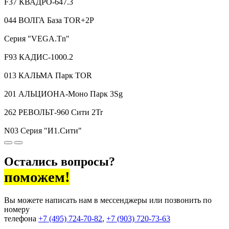
F37 КВАДРО-647.3
044 ВОЛГА База TOR+2P
Серия "VEGA.Tn"
F93 КАДИС-1000.2
013 КАЛЬМА Парк TOR
201 АЛЬЦИОНА-Моно Парк 3Sg
262 РЕВОЛЬТ-960 Сити 2Tr
N03 Cерия "И1.Сити"
Остались вопросы?
поможем!
Вы можете написать нам в мессенджеры или позвонить по
номеру
телефона
+7 (495) 724-70-82
,
+7 (903) 720-73-63