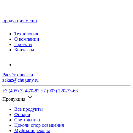
продукция
меню
Технология
О компании
Проекты
Контакты
Расчёт проекта
zakaz@chuguny.ru
+7 (495) 724-70-82
+7 (903) 720-73-63
Продукция
Все продукты
Фонари
Светильники
Цоколи опор освещения
Муфты-переходы