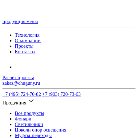
продукция
меню
Технология
О компании
Проекты
Контакты
Расчёт проекта
zakaz@chuguny.ru
+7 (495) 724-70-82
+7 (903) 720-73-63
Продукция
Все продукты
Фонари
Светильники
Цоколи опор освещения
Муфты-переходы