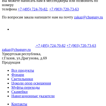
Вы можете написать нам в мессенджеры или позвонить по
номеру
телефона
+7 (495) 724-70-82
,
+7 (903) 720-73-63
По вопросам заказа напишите нам на почту
zakaz@chuguny.ru
+7 (495) 724-70-82
+7 (903) 720-73-63
zakaz@chuguny.ru
Удмуртская республика,
г.Глазов, ул.Драгунова, д.69
Продукция
Все продукты
Фонари
Светильники
Цоколи опор освещения
Муфты-переходы
Скамейки
Навигационные указатели
Контакты