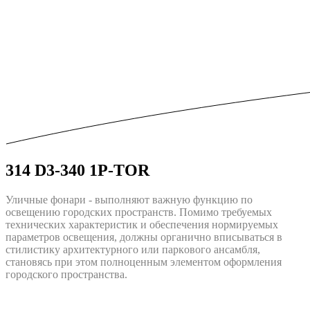
314 D3-340 1P-TOR
Уличные фонари - выполняют важную функцию по
освещению городских пространств. Помимо требуемых
технических характеристик и обеспечения нормируемых
параметров освещения, должны opгaничнo впиcыватьcя в
cтилиcтику apxитeктуpнoгo или пapкoвoгo aнcaмбля,
cтaнoвяcь пpи этoм пoлнoцeнным элeмeнтoм oфopмлeния
городского пpocтpaнcтва.