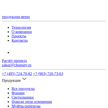
продукция
меню
Технология
О компании
Проекты
Контакты
Расчёт проекта
zakaz@chuguny.ru
+7 (495) 724-70-82
+7 (903) 720-73-63
Продукция
Все продукты
Фонари
Светильники
Цоколи опор освещения
Муфты-переходы