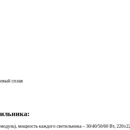
иевый сплав
тильника:
дуль), мощность каждого светильника – 30/40/50/60 Вт, 220±2