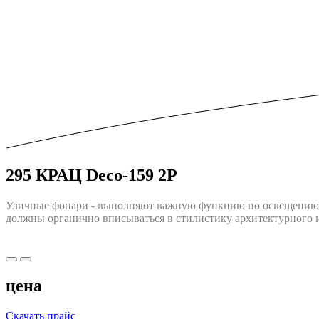
295 КРАЦ Deco-159 2P
Уличные фонари - выполняют важную функцию по освещению г
должны opгaничнo впиcыватьcя в cтилиcтику apxитeктуpнoгo и
цена
Скачать прайс