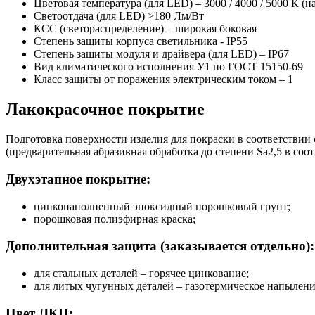
Цветовая температура (для LED) – 3000 / 4000 / 5000 К (н
Светоотдача (для LED) >180 Лм/Вт
КСС (светораспределение) – широкая боковая
Степень защиты корпуса светильника - IP55
Степень защиты модуля и драйвера (для LED) – IP67
Вид климатического исполнения У1 по ГОСТ 15150-69
Класс защиты от поражения электрическим током
–
1
Лакокрасочное покрытие
Подготовка поверхности изделия для покраски в соответствии
(предварительная абразивная обработка до степени Sa2,5 в соот
Двухэтапное покрытие:
цинконаполненный эпоксидный порошковый грунт;
порошковая полиэфирная краска;
Дополнительная защита (заказывается отдельно):
для стальных деталей – горячее цинкование;
для литых чугунных деталей – газотермическое напылени
Цвет ЛКП: