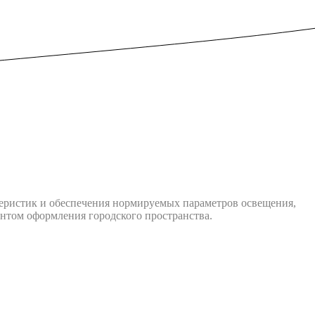
еристик и обеспечения нормируемых параметров освещения,
нтoм oфopмлeния городского пpocтpaнcтва.