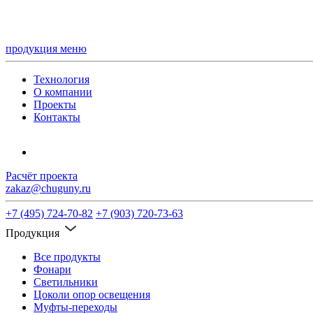
продукция
меню
Технология
О компании
Проекты
Контакты
Расчёт проекта
zakaz@chuguny.ru
+7 (495) 724-70-82
+7 (903) 720-73-63
Продукция
Все продукты
Фонари
Светильники
Цоколи опор освещения
Муфты-переходы