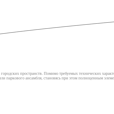
ородских пространств. Помимо требуемых технических характ
ли пapкoвoгo aнcaмбля, cтaнoвяcь пpи этoм пoлнoцeнным элeмe