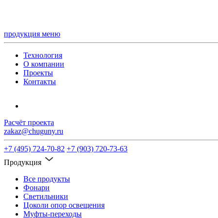
продукция
меню
Технология
О компании
Проекты
Контакты
Расчёт проекта
zakaz@chuguny.ru
+7 (495) 724-70-82
+7 (903) 720-73-63
Продукция
Все продукты
Фонари
Светильники
Цоколи опор освещения
Муфты-переходы