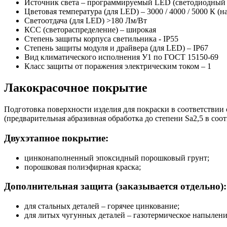
Источник света – программируемый LED (светодиодный мо
Цветовая температура (для LED) – 3000 / 4000 / 5000 К (н
Светоотдача (для LED) >180 Лм/Вт
КСС (светораспределение) – широкая
Степень защиты корпуса светильника - IP55
Степень защиты модуля и драйвера (для LED) – IP67
Вид климатического исполнения У1 по ГОСТ 15150-69
Класс защиты от поражения электрическим током
–
1
Лакокрасочное покрытие
Подготовка поверхности изделия для покраски в соответствии
(предварительная абразивная обработка до степени Sa2,5 в соот
Двухэтапное покрытие:
цинконаполненный эпоксидный порошковый грунт;
порошковая полиэфирная краска;
Дополнительная защита (заказывается отдельно):
для стальных деталей – горячее цинкование;
для литых чугунных деталей – газотермическое напылени