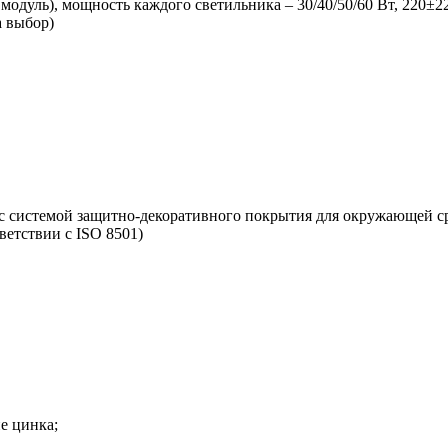
дуль), мощность каждого светильника – 30/40/50/60 Вт, 220±2
а выбор)
 с системой защитно-декоративного покрытия для окружающей с
ветствии с ISO 8501)
е цинка;