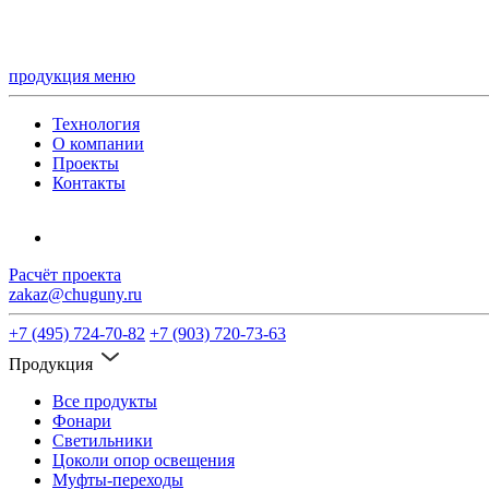
продукция
меню
Технология
О компании
Проекты
Контакты
Расчёт проекта
zakaz@chuguny.ru
+7 (495) 724-70-82
+7 (903) 720-73-63
Продукция
Все продукты
Фонари
Светильники
Цоколи опор освещения
Муфты-переходы