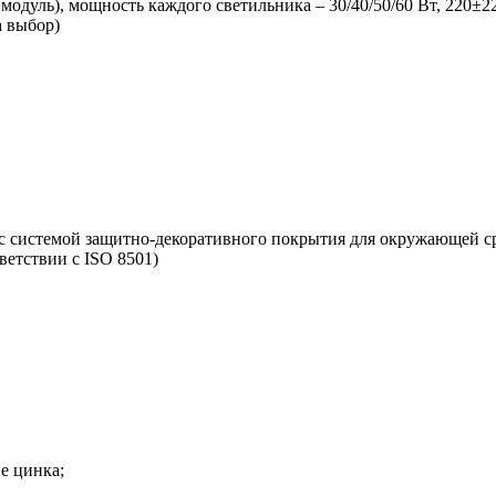
дуль), мощность каждого светильника – 30/40/50/60 Вт, 220±2
а выбор)
 с системой защитно-декоративного покрытия для окружающей с
ветствии с ISO 8501)
е цинка;