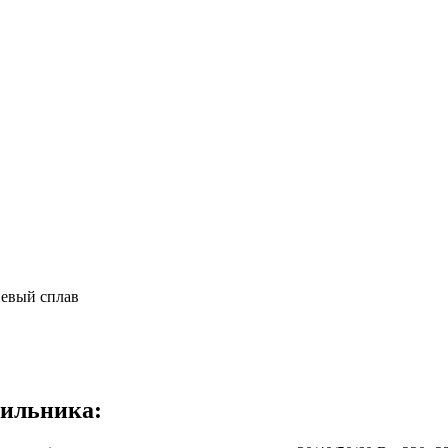
иевый сплав
тильника: