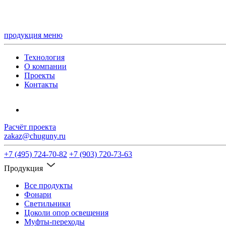
продукция
меню
Технология
О компании
Проекты
Контакты
Расчёт проекта
zakaz@chuguny.ru
+7 (495) 724-70-82
+7 (903) 720-73-63
Продукция
Все продукты
Фонари
Светильники
Цоколи опор освещения
Муфты-переходы