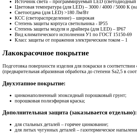
Источник света – программируемый LED (светодиодный мо
Цветовая температура (для LED) – 3000 / 4000 / 5000 К (н
Светоотдача (для LED) >180 Лм/Вт
КСС (светораспределение) – широкая
Степень защиты корпуса светильника - IP55
Степень защиты модуля и драйвера (для LED) – IP67
Вид климатического исполнения У1 по ГОСТ 15150-69
Класс защиты от поражения электрическим током
–
1
Лакокрасочное покрытие
Подготовка поверхности изделия для покраски в соответствии
(предварительная абразивная обработка до степени Sa2,5 в соот
Двухэтапное покрытие:
цинконаполненный эпоксидный порошковый грунт;
порошковая полиэфирная краска;
Дополнительная защита (заказывается отдельно):
для стальных деталей – горячее цинкование;
для литых чугунных деталей – газотермическое напылени