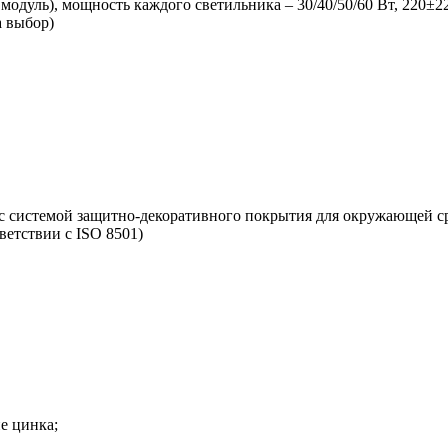
дуль), мощность каждого светильника – 30/40/50/60 Вт, 220±2
а выбор)
 с системой защитно-декоративного покрытия для окружающей с
ветствии с ISO 8501)
е цинка;