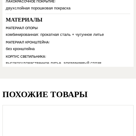
ЛАКОКРАСОЧНОЕ ПОКРЫТИЕ:
двухслойная порошковая покраска
МАТЕРИАЛЫ
МАТЕРИАЛ ОПОРЫ:
комбинированная: прокатная сталь + чугунное литье
МАТЕРИАЛ КРОНШТЕЙНА:
без кронштейна
КОРПУС СВЕТИЛЬНИКА:
высокохудожественное литье, алюминиевый сплав
РАССЕИВАТЕЛЬ СВЕТИЛЬНИКА:
фростированное боросиликатное стекло
ЗАКЛАДНАЯ ДЕТАЛЬ ФУНДАМЕНТА:
прокатная сталь (заказывается отдельно)
ПОХОЖИЕ ТОВАРЫ
СВЕТОТЕХНИЧЕСКИЕ ХАРАКТЕРИСТИКИ
СВЕТИЛЬНИКА:
Источник света – программируемый LED (светодиодный
модуль), мощность каждого светильника – 30/40/50/60 Вт,
220±22 В