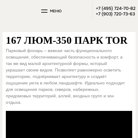
+7 (495) 724-70-82
МЕНЮ
+7 (903) 720-73-63
167 ЛЮМ-350 ПАРК TOR
Парковый фонарь – важная часть функционального
освещения, обеспечивающий безопасность и комфорт, а
так же вид малой архитектурной формы, который
украшает своим видом. Позволяет равномерно осветить
территорию, подчёркивает архитектуру и создаёт
ощущение уюта в любом ландшафте. Идеально подходит
для освещения парков, скверов, набережных,
придомовых территорий, аллей, входных групп и зон
отдыха.