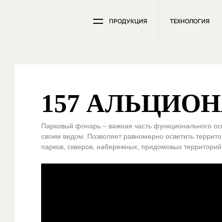
ПРОДУКЦИЯ
ТЕХНОЛОГИЯ
157 АЛЬЦИОН
Парковый фонарь – важная часть функционального ос
своим видом. Позволяет равномерно осветить террит
парков, скверов, набережных, придомовых территорий,