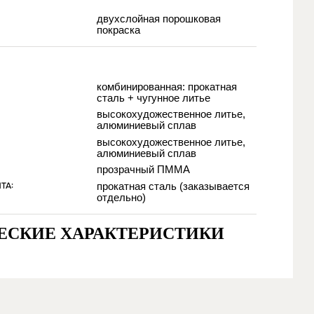
двухслойная порошковая
покраска
комбинированная: прокатная
сталь + чугунное литье
высокохудожественное литье,
алюминиевый сплав
высокохудожественное литье,
алюминиевый сплав
прозрачный ПММА
ТА:
прокатная сталь (заказывается
отдельно)
ЕСКИЕ ХАРАКТЕРИСТИКИ
:
ммируемый LED (светодиодный модуль), мощность
40/50/60 Вт, 220±22 В
я LED) – 3000 / 4000 / 5000 К (на выбор)