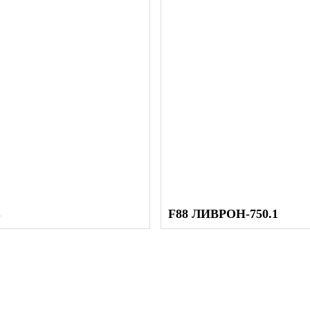
не мене
Срок эксплуатации -
L
F88 ЛИВРОН-750.1