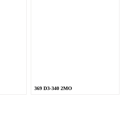
е 10 лет
369 D3-340 2MO