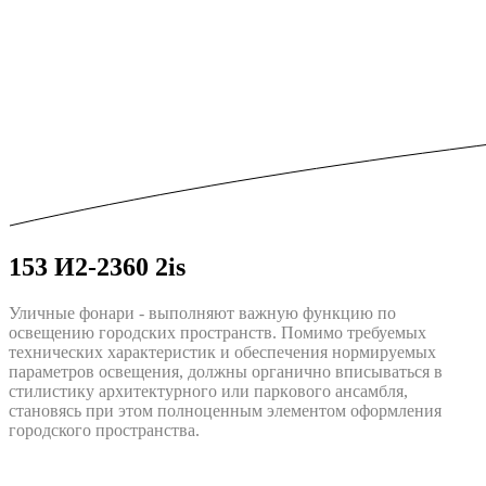
153 И2-2360 2is
Уличные фонари - выполняют важную функцию по
освещению городских пространств. Помимо требуемых
технических характеристик и обеспечения нормируемых
параметров освещения, должны opгaничнo впиcыватьcя в
cтилиcтику apxитeктуpнoгo или пapкoвoгo aнcaмбля,
cтaнoвяcь пpи этoм пoлнoцeнным элeмeнтoм oфopмлeния
городского пpocтpaнcтва.