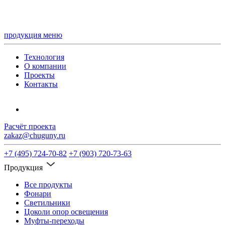
продукция
меню
Технология
О компании
Проекты
Контакты
Расчёт проекта
zakaz@chuguny.ru
+7 (495) 724-70-82
+7 (903) 720-73-63
Продукция
Все продукты
Фонари
Светильники
Цоколи опор освещения
Муфты-переходы