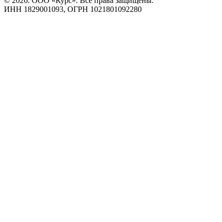
© 2026. ООО «Курс». Все права защищены.
ИНН 1829001093, ОГРН 1021801092280