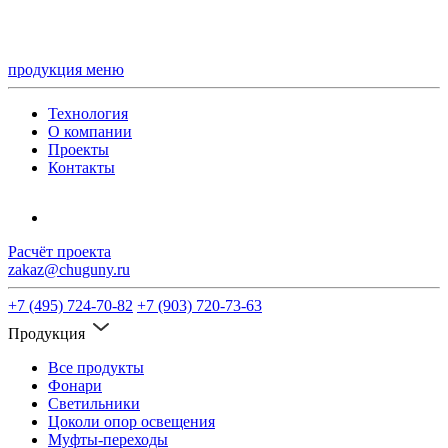
продукция
меню
Технология
О компании
Проекты
Контакты
Расчёт проекта
zakaz@chuguny.ru
+7 (495) 724-70-82
+7 (903) 720-73-63
Продукция
Все продукты
Фонари
Светильники
Цоколи опор освещения
Муфты-переходы