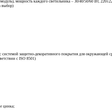
дуль), мощность каждого светильника – 30/40/50/60 Вт, 220±2
а выбор)
 с системой защитно-декоративного покрытия для окружающей с
ветствии с ISO 8501)
е цинка;