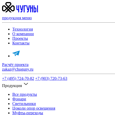
продукция
меню
Технология
О компании
Проекты
Контакты
Расчёт проекта
zakaz@chuguny.ru
+7 (495) 724-70-82
+7 (903) 720-73-63
Продукция
Все продукты
Фонари
Светильники
Цоколи опор освещения
Муфты-переходы