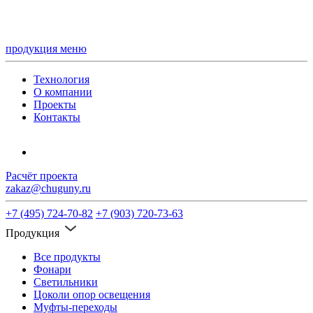
продукция
меню
Технология
О компании
Проекты
Контакты
Расчёт проекта
zakaz@chuguny.ru
+7 (495) 724-70-82
+7 (903) 720-73-63
Продукция
Все продукты
Фонари
Светильники
Цоколи опор освещения
Муфты-переходы