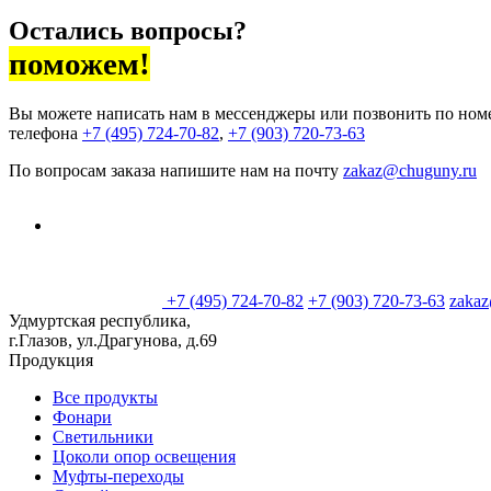
Остались вопросы?
поможем!
Вы можете написать нам в мессенджеры или позвонить по ном
телефона
+7 (495) 724-70-82
,
+7 (903) 720-73-63
По вопросам заказа напишите нам на почту
zakaz@chuguny.ru
+7 (495) 724-70-82
+7 (903) 720-73-63
zaka
Удмуртская республика,
г.Глазов, ул.Драгунова, д.69
Продукция
Все продукты
Фонари
Светильники
Цоколи опор освещения
Муфты-переходы