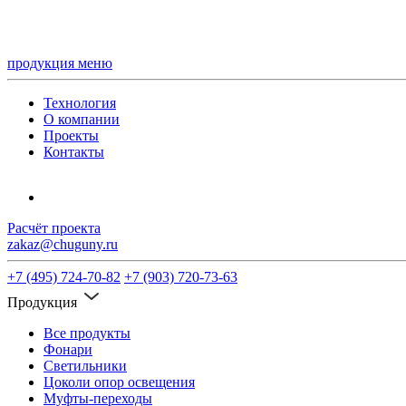
продукция
меню
Технология
О компании
Проекты
Контакты
Расчёт проекта
zakaz@chuguny.ru
+7 (495) 724-70-82
+7 (903) 720-73-63
Продукция
Все продукты
Фонари
Светильники
Цоколи опор освещения
Муфты-переходы