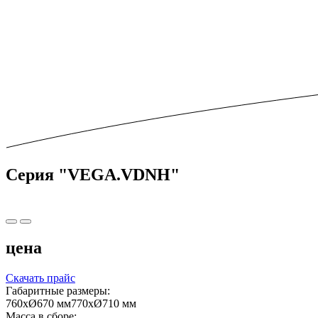
Серия "VEGA.VDNH"
цена
Скачать прайс
Габаритные размеры:
760xØ670 мм770xØ710 мм
Масса в сборе: