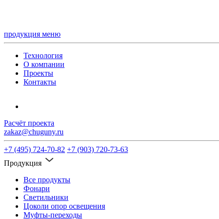
продукция
меню
Технология
О компании
Проекты
Контакты
Расчёт проекта
zakaz@chuguny.ru
+7 (495) 724-70-82
+7 (903) 720-73-63
Продукция
Все продукты
Фонари
Светильники
Цоколи опор освещения
Муфты-переходы